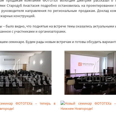
ным продажам компании ФОТОТЕХ Вологдин Дмитрий рассказал о 
иями Стародуб Анастасия подробно остановилась на проектировании
я, руководителя направления по региональным продажам. Доклад к
ожарных конструкций.
ы – было видно, что поднятые на встрече темы оказались актуальными
анное с участниками и организаторами.
нашем семинаре. Будем рады новым встречам и готовы обсудить вариант