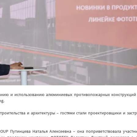
нию и использованию алюминиевых противопожарных конструкций в 
ng.
троительства и архитектуры – гостями стали проектировщики и заст
P Путинцева Наталья Алексеевна – она поприветствовала участни