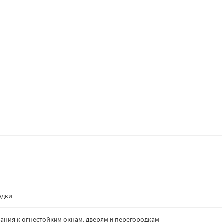
одки
ания к огнестойким окнам, дверям и перегородкам