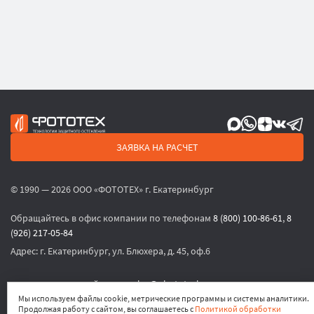
ЗАЯВКА НА РАСЧЕТ
© 1990 — 2026 ООО «ФОТОТЕХ» г. Екатеринбург
Обращайтесь в офис компании по телефонам
8 (800) 100-86-61
,
8
(926) 217-05-84
Адрес:
г. Екатеринбург, ул. Блюхера, д. 45, оф.6
или по электронной почте
sales@phototech.ru
Мы используем файлы cookie, метрические программы и системы аналитики.
Продолжая работу с сайтом, вы соглашаетесь с
Политикой обработки
Политика конфиденциальности
,
Согласие на обработку